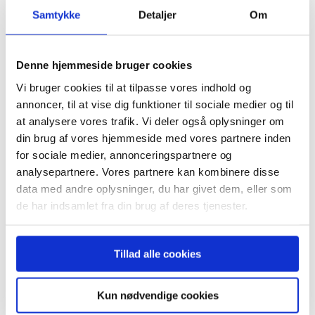
Samtykke
Detaljer
Om
Denne hjemmeside bruger cookies
Vi bruger cookies til at tilpasse vores indhold og
annoncer, til at vise dig funktioner til sociale medier og til
at analysere vores trafik. Vi deler også oplysninger om
din brug af vores hjemmeside med vores partnere inden
for sociale medier, annonceringspartnere og
analysepartnere. Vores partnere kan kombinere disse
data med andre oplysninger, du har givet dem, eller som
de har indsamlet fra din brug af deres tjenester.
De 5 dyreste fejl ved materialehåndtering
Tillad alle cookies
Skrevet d.
4. november 2024
. Uploaded i
Nyheder - DK
.
Kun nødvendige cookies
De fem dyreste fejl ved materialehåndtering – én løsning Det er ikke en