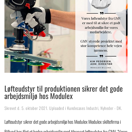
Løfteudstyr til produktionen sikrer det gode
arbejdsmiljø hos Modulex
Skrevet d.
5. oktober 2021
. Uploaded i
Kundecases Industri
,
Nyheder - DK
.
Løfteudstyr sikrer det gode arbejdsmiljø hos Modulex Modulex skiltefirma i
Billund har fået et bedre arbejdsmiljø med tilpasset løfteudstyr fra GMV. "Vores