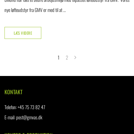
nye løfteudstyr fra GMV er med til at ...
LÆS VIDERE
1
2
KONTAKT
Telefon
:
+45 75 73 82 47
E-mail:
post@gmvas.dk