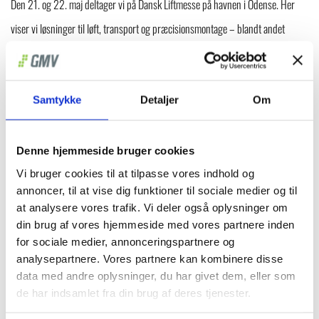
Den 21. og 22. maj deltager vi på Dansk Liftmesse på havnen i Odense. Her
viser vi løsninger til løft, transport og præcisionsmontage – blandt andet
Winlet vinduesløftere, Lasius Pick & Carry kraner og ErgoMover elektriske
transportvogne.
Samtykke
Detaljer
Om
Se maskinerne i praksis
Denne hjemmeside bruger cookies
Når Dansk Liftmesse 2026 løber af stablen, kan du møde os på messen og
Vi bruger cookies til at tilpasse vores indhold og
opleve et udvalg af vores maskiner til håndtering af tunge emner.
annoncer, til at vise dig funktioner til sociale medier og til
at analysere vores trafik. Vi deler også oplysninger om
På standen demonstrerer vi løsninger, der er udviklet til opgaver, hvor glas,
din brug af vores hjemmeside med vores partnere inden
for sociale medier, annonceringspartnere og
vinduer og byggeelementer skal løftes, flyttes og monteres sikkert og præcist.
analysepartnere. Vores partnere kan kombinere disse
Det gælder især arbejdsopgaver, hvor kompakte maskiner, høj
data med andre oplysninger, du har givet dem, eller som
de har indsamlet fra din brug af deres tjenester.
manøvredygtighed og god kontrol gør en mærkbar forskel i hverdagen.