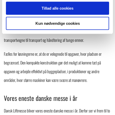
Løfteløsninger til trange arbejdsforhold
Tillad alle cookies
Vi medbringer blandt andet Winlet vinduesløftere til løft med vakuum, krog
Kun nødvendige cookies
eller pallegafler, Lasius Pick & Carry kraner samt ErgoMover elektriske
transportvogne til transport og håndtering af tunge emner.
Fælles for løsningerne er, at de er velegnede til opgaver, hvor pladsen er
begrænset. Den kompakte konstruktion gør det muligt at komme tæt på
opgaven og arbejde effektivt på byggepladser, i produktioner og andre
områder, hvor større maskiner kan være svære at manøvrere.
Vores eneste danske messe i år
Dansk Liftmesse bliver vores eneste danske messe i år. Derfor ser vi frem til to