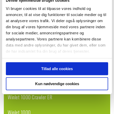
Denne hjemmeside bruger cookies
Vi bruger cookies til at tilpasse vores indhold og
annoncer, til at vise dig funktioner til sociale medier og til
at analysere vores trafik. Vi deler også oplysninger om
din brug af vores hjemmeside med vores partnere inden
for sociale medier, annonceringspartnere og
analysepartnere. Vores partnere kan kombinere disse
data med andre oplysninger, du har givet dem, eller som
SE FLERE VIDEOER
de har indsamlet fra din brug af deres tjenester.
Winlet
Tillad alle cookies
Winlet 1000 Crawler
Kun nødvendige cookies
Winlet 1000 Crawler ER
Winlet 1000