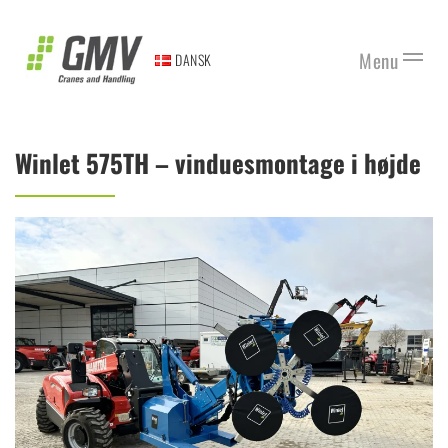
Gå til hovedindhold
Menu
DANSK
Winlet 575TH – vinduesmontage i højde