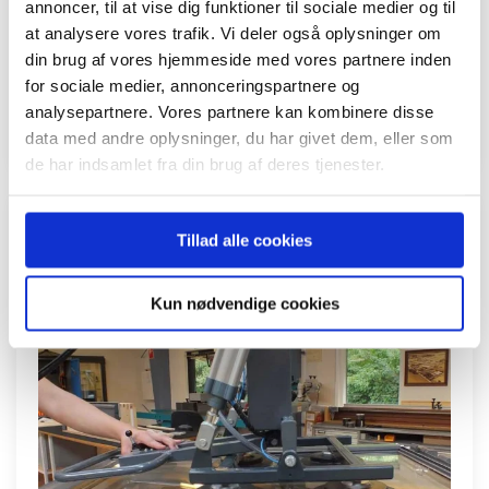
annoncer, til at vise dig funktioner til sociale medier og til
at analysere vores trafik. Vi deler også oplysninger om
Fås i galvaniseret eller rustfri udførelse og er modulopbygget med et
din brug af vores hjemmeside med vores partnere inden
bredt udvalg af tilbehør.
for sociale medier, annonceringspartnere og
analysepartnere. Vores partnere kan kombinere disse
LÆS MERE
data med andre oplysninger, du har givet dem, eller som
de har indsamlet fra din brug af deres tjenester.
VAKUUMLØFTEÅG TIL INDUSTRIEN
Tillad alle cookies
Kun nødvendige cookies