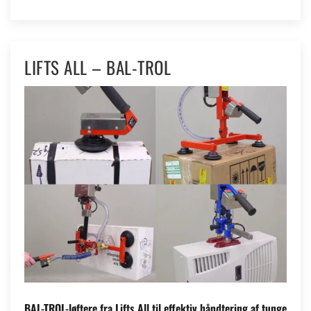
LIFTS ALL – BAL-TROL
BAL-TROL-løftere fra Lifts All til effektiv håndtering af tunge