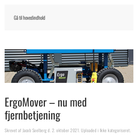
Gå til hovedindhold
Menu
DANSK
ErgoMover – nu med
fjernbetjening
Skrevet af
Jacob Soelberg
d.
2. oktober 2021
. Uploaded i
Ikke kategoriseret
.