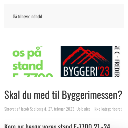
Gå til hovedindhold
Menu
DANSK
Skal du med til Byggerimessen?
Skrevet af
Jacob Soelberg
d.
27. februar 2023
. Uploaded i
Ikke kategoriseret
.
Kom og besøg vores stand E-7700 21.-24.