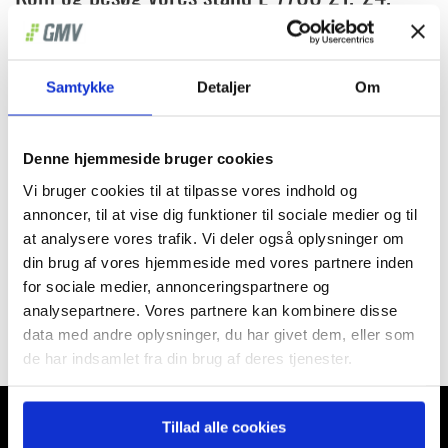
marts 2023 i Messecenter Fredericia.
Vi står klar med et bredt udvalg af vores Winlet vinduesløftere samt en masse
Samtykke
Detaljer
Om
andet spændende løfteudstyr. Kig forbi os og få demonstration og hør mere om
vores nyheder.
Denne hjemmeside bruger cookies
Læs mere om messen på
byggerimessen.dk
Vi bruger cookies til at tilpasse vores indhold og
annoncer, til at vise dig funktioner til sociale medier og til
at analysere vores trafik. Vi deler også oplysninger om
Vi ses i Fredericia!
din brug af vores hjemmeside med vores partnere inden
for sociale medier, annonceringspartnere og
analysepartnere. Vores partnere kan kombinere disse
Forrige
Næste
data med andre oplysninger, du har givet dem, eller som
de har indsamlet fra din brug af deres tjenester.
Tillad alle cookies
KONTAKT