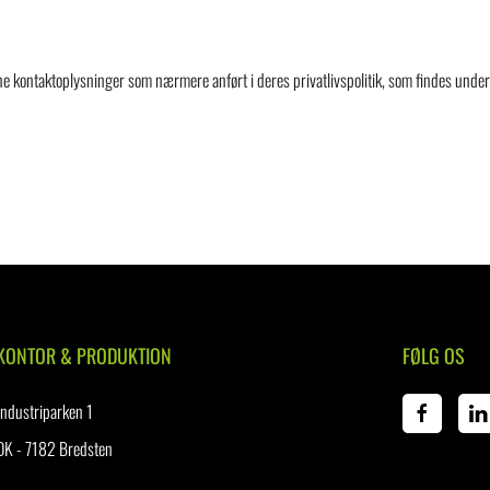
e kontaktoplysninger som nærmere anført i deres privatlivspolitik, som findes und
KONTOR & PRODUKTION
FØLG OS
Industriparken 1
DK - 7182 Bredsten