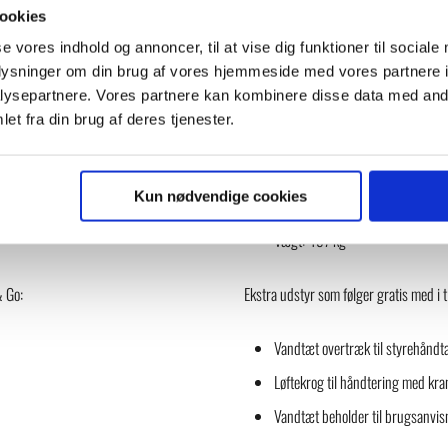
ookies
se vores indhold og annoncer, til at vise dig funktioner til sociale
oplysninger om din brug af vores hjemmeside med vores partnere i
Specifikationer:
ysepartnere. Vores partnere kan kombinere disse data med andr
et fra din brug af deres tjenester.
Løftekapacitet: 1.100 kg
Længde, platform: 1.635 mm
Kun nødvendige cookies
Bredde, platform: 698 mm
Vægt: 457 kg
& Go:
Ekstra udstyr som følger gratis med i
Vandtæt overtræk til styrehåndt
Løftekrog til håndtering med kra
Vandtæt beholder til brugsanvis