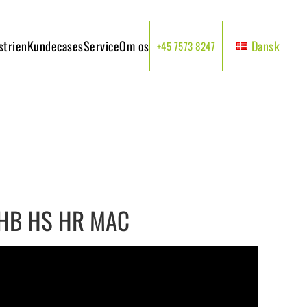
strien
Kundecases
Service
Om os
Dansk
+45 7573 8247
DHB HS HR MAC