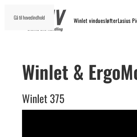
Gå til hovedindhold
Winlet vinduesløfter
Lasius P
Winlet & ErgoM
Winlet 375