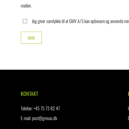
mailen.
Jeg giver samtykke til at GMV A/S kan opbevare og anvende min
KONTAKT
Telefon
:
+45 75 73 82 47
E-mail:
post@gmvas.dk