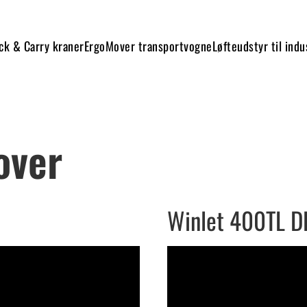
ick & Carry kraner
ErgoMover transportvogne
Løfteudstyr til indu
over
Winlet 400TL 