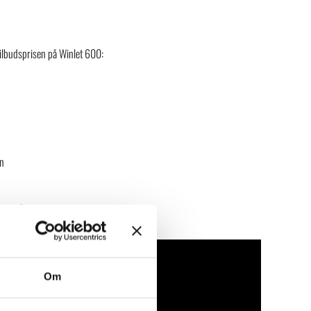
tilbudsprisen på Winlet 600:
an
pulator
Om