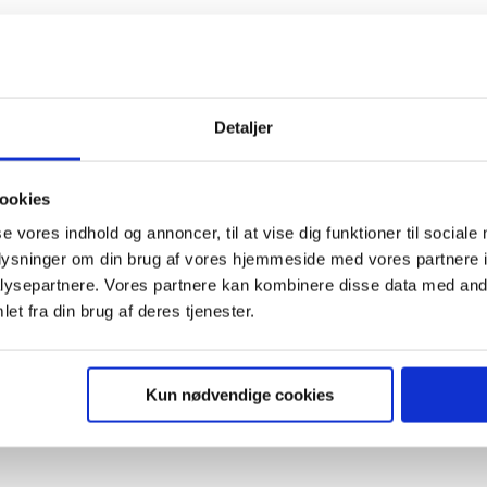
Detaljer
ank you for signing
ookies
se vores indhold og annoncer, til at vise dig funktioner til sociale
oplysninger om din brug af vores hjemmeside med vores partnere i
ysepartnere. Vores partnere kan kombinere disse data med andr
BACK TO FRONTPAGE
et fra din brug af deres tjenester.
Kun nødvendige cookies