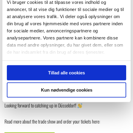
Vi bruger cookies til at tilpasse vores indhold og
We’re excited to share that GMV will be heading to the Glasstec trade show in
annoncer, til at vise dig funktioner til sociale medier og til
at analysere vores trafik. Vi deler også oplysninger om
Düsseldorf, Germany from
October 22nd to 25th!
din brug af vores hjemmeside med vores partnere inden
for sociale medier, annonceringspartnere og
analysepartnere. Vores partnere kan kombinere disse
We’ve been busy getting ready and will be bringing some of our best-selling
data med andre oplysninger, du har givet dem, eller som
Winlet glazing robots, along with a few new features we can’t wait to show you.
de har indsamlet fra din brug af deres tjenester.
If it’s anything like last time, we’ll be chatting non-stop with visitors and giving
lots of live demos on how to improve glazing processes.
Tillad alle cookies
Come by and see us in
Hall 10, Booth H79.
Kun nødvendige cookies
Looking forward to catching up in Düsseldorf!
Read more about the trade show and order your tickets here: