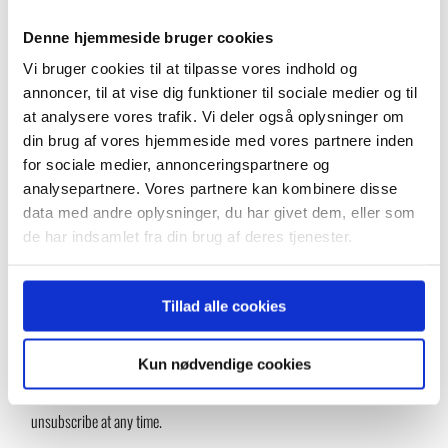
Denne hjemmeside bruger cookies
Vi bruger cookies til at tilpasse vores indhold og
annoncer, til at vise dig funktioner til sociale medier og til
at analysere vores trafik. Vi deler også oplysninger om
Inform us of your customer references
din brug af vores hjemmeside med vores partnere inden
for sociale medier, annonceringspartnere og
analysepartnere. Vores partnere kan kombinere disse
data med andre oplysninger, du har givet dem, eller som
de har indsamlet fra din brug af deres tjenester.
Tillad alle cookies
Yes, I would like to receive the GMV newsletter with news about
Kun nødvendige cookies
products and exclusive offers on lifting equipment from GMV. I can
unsubscribe at any time.