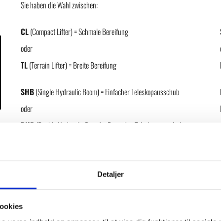
Sie haben die Wahl zwischen:
CL
(Compact Lifter) = Schmale Bereifung
oder
TL
(Terrain Lifter) = Breite Bereifung
SHB
(Single Hydraulic Boom) = Einfacher Teleskopausschub
oder
DHB
(Double Hydraulic Boom) = Doppelter Teleskopausschub
MAC
(Multi Axis Control) = Bedienpanel mit schrittweiser
Steuerung mehrerer hydraulischer Funktionen gleichzeitig.
Detaljer
oder
PSAC
(Proportional Single Axis Control) = Bedienpanel mit
ookies
stufenloser Steuerung von jeweils einer hydraulischen Funktion.