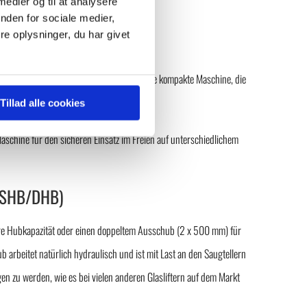
 medier og til at analysere
nden for sociale medier,
e oplysninger, du har givet
(CL/TL)
dern erhältlich. Schmale Reifen ergeben eine kompakte Maschine, die
onen im Inneren von Gebäuden ideal ist.
Tillad alle cookies
aschine für den sicheren Einsatz im Freien auf unterschiedlichem
 (SHB/DHB)
re Hubkapazität oder einen doppeltem Ausschub (2 x 500 mm) für
 arbeitet natürlich hydraulisch und ist mit Last an den Saugtellern
n zu werden, wie es bei vielen anderen Glasliftern auf dem Markt