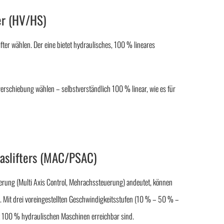
ter (HV/HS)
fter wählen. Der eine bietet hydraulisches, 100 % lineares
nverschiebung wählen – selbstverständlich 100 % linear, wie es für
laslifters (MAC/PSAC)
erung (Multi Axis Control, Mehrachssteuerung) andeutet, können
n. Mit drei voreingestellten Geschwindigkeitsstufen (10 % – 50 % –
it 100 % hydraulischen Maschinen erreichbar sind.