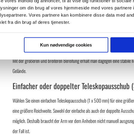
se vores indhold og annoncer, til at vise dig funktioner til sociale
oplysninger om din brug af vores hjemmeside med vores partnere i
ysepartnere. Vores partnere kan kombinere disse data med andr
Wählen Sie kompakte oder breite Bereifung 
et fra din brug af deres tjenester.
Alle Winlet 400 Glaslifter sind sowohlmit schmalen als auch mit breiten Rä
sich auf beengtem Raum leicht manövrieren lässt und deshalb für Installati
Kun nødvendige cookies
Mit der größeren und breiteren Bereifung erhält man dagegen eine stabile M
Gelände.
Einfacher oder doppelter Teleskopausschub
Wählen Sie einen einfachen Teleskopausschub (1 x 500 mm) für eine größe
eine größere Reichweite. Sowohl der einfache als auch der doppelte Ausschub
möglich. Deshalb braucht der Arm vor dem Anheben nicht manuell ausgezoge
der Fall ist.