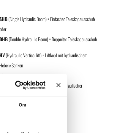
SHB
(Single Hydraulic Boom) = Einfacher Teleskopausschub
oder
DHB
(Double Hydraulic Boom) = Doppelter Teleskopausschub
HV
(Hydraulic Vertical lift) = Liftkopf mit hydraulischem
Heben/Senken
oder
HS
(Hydraulic Sideshift) = Liftkopf mit hydraulischer
Seitenverschiebung
Om