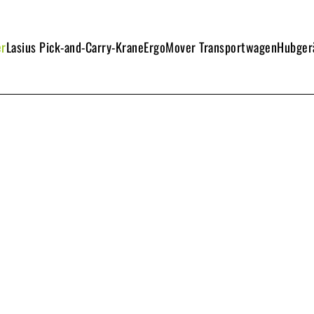
er
Lasius Pick-and-Carry-Krane
ErgoMover Transportwagen
Hubgerä