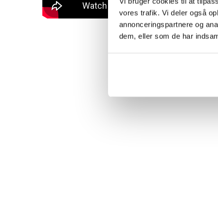
Vi bruger cookies til at tilpas
vores trafik. Vi deler også 
annonceringspartnere og anal
dem, eller som de har indsaml