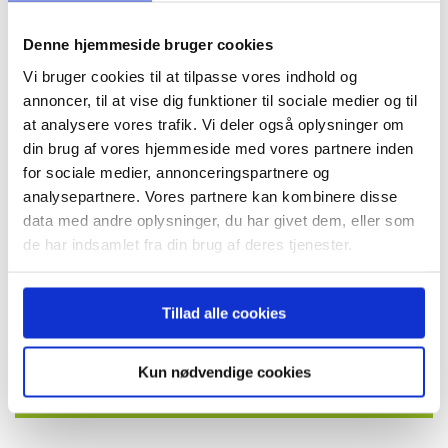
Hydraulisches Anheben und Neigen der Plattform für die
Denne hjemmeside bruger cookies
Gipskartonmontage
Vi bruger cookies til at tilpasse vores indhold og
annoncer, til at vise dig funktioner til sociale medier og til
at analysere vores trafik. Vi deler også oplysninger om
Tragkraft: 1.500 kg
din brug af vores hjemmeside med vores partnere inden
Hub der Plattform: 150 mm
for sociale medier, annonceringspartnere og
analysepartnere. Vores partnere kan kombinere disse
Neigung der Plattform: 90°
data med andre oplysninger, du har givet dem, eller som
Sicherheitsschalter für Fahrfunktion
de har indsamlet fra din brug af deres tjenester.
Not-Aus
4-Rad-Lenkung
Tillad alle cookies
Option:
Manuelle Zugstange oder Fernbedienung
Kun nødvendige cookies
MEHR ÜBER ERGOMOVER MANIPULATOR