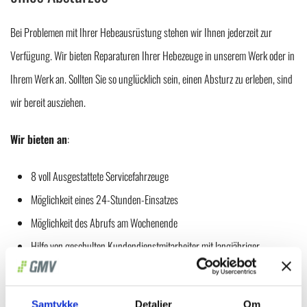
Bei Problemen mit Ihrer Hebeausrüstung stehen wir Ihnen jederzeit zur
Verfügung. Wir bieten Reparaturen Ihrer Hebezeuge in unserem Werk oder in
Ihrem Werk an. Sollten Sie so unglücklich sein, einen Absturz zu erleben, sind
wir bereit ausziehen.
Wir bieten an
:
8 voll Ausgestattete Servicefahrzeuge
Möglichkeit eines 24-Stunden-Einsatzes
Möglichkeit des Abrufs am Wochenende
Hilfe von geschulten Kundendienstmitarbeiter mit langjähriger
Branchen Erfahrung
Samtykke
Detaljer
Om
Wir bieten auch Online-Fernsupport für alle Winlet-Vakuumheber an. Das