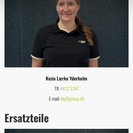
Kezia Lærke Yderholm
Tlf:
4412 2247
E-mail:
kly@gmvas.dk
Ersatzteile