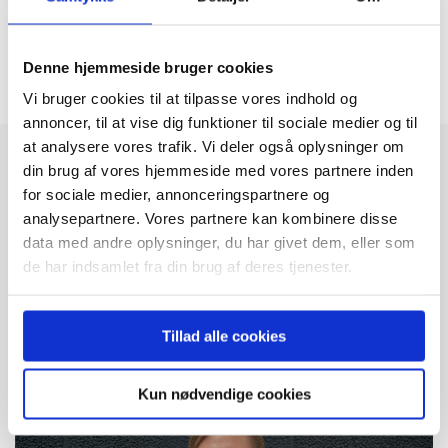
heißt, dass wir mit Hilfe des technischen Fernsupports über Software auf den
Maschinen auf Probleme zugreifen und diese lösen können.
Denne hjemmeside bruger cookies
Vi bruger cookies til at tilpasse vores indhold og
annoncer, til at vise dig funktioner til sociale medier og til
at analysere vores trafik. Vi deler også oplysninger om
Brauchen Sie Hilfe?
din brug af vores hjemmeside med vores partnere inden
for sociale medier, annonceringspartnere og
analysepartnere. Vores partnere kan kombinere disse
Wenden Sie sich an unser
data med andre oplysninger, du har givet dem, eller som
de har indsamlet fra din brug af deres tjenester.
Team:
Tillad alle cookies
Bedienung
Kun nødvendige cookies